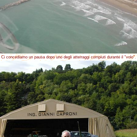
Ci concediamo un pausa dopo uno degli atterraggi compiuti durante il "volo".