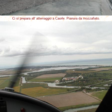
Ci si prepara all' atterraggio a Caorle. Pianura da mozzafiato.