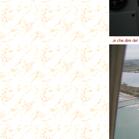
.
e che dire del